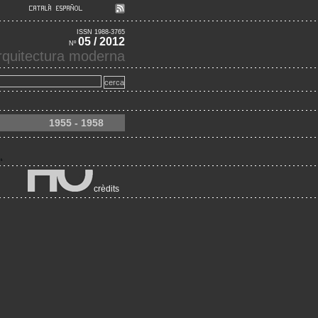
ISSN 1988-3765
05 / 2012
Nº
'arquitectura moderna
1955 - 1958
crèdits