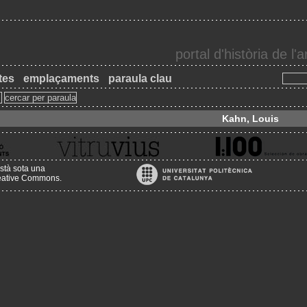
portal d'història de l
tes
emplaçaments
paraula clau
Kahn, Louis
stà sota una
reative Commons
.