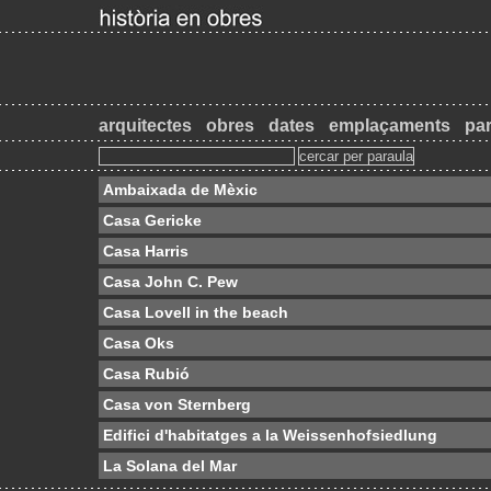
arquitectes
obres
dates
emplaçaments
par
Ambaixada de Mèxic
Casa Gericke
Casa Harris
Casa John C. Pew
Casa Lovell in the beach
Casa Oks
Casa Rubió
Casa von Sternberg
Edifici d'habitatges a la Weissenhofsiedlung
La Solana del Mar