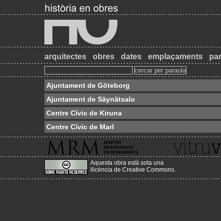
arquitectes
obres
dates
emplaçaments
par
Ajuntament de Göteborg
Ajuntament de Säynätsalo
Centre Cívic de Kiruna
Centre Cívic de Marl
Aquesta obra està sota una
llicència de Creative Commons
.