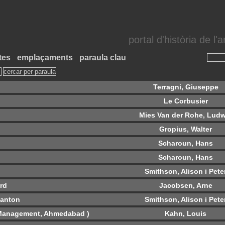
portal d'història de l
tes
emplaçaments
paraula clau
Terragni, Giuseppe
Le Corbusier
Mies Van der Rohe, Ludw
Gropius, Walter
Scharoun, Hans
Scharoun, Hans
Smithson, Alison i Pete
d‎
Jacobsen, Arne
tanton
Smithson, Alison i Pete
f Management, Ahmedabad )
Kahn, Louis