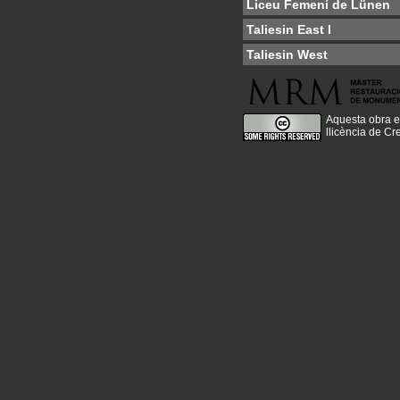
Liceu Femení de Lünen
Taliesin East I
Taliesin West
Aquesta obra e
llicència de C