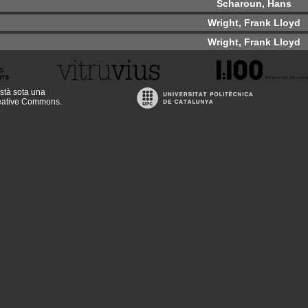
Scharoun, Hans
Wright, Frank Lloyd
Wright, Frank Lloyd
stà sota una
reative Commons
.