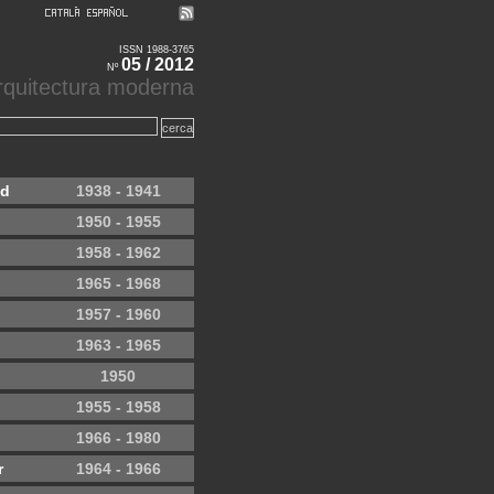
ISSN 1988-3765
05 / 2012
Nº
'arquitectura moderna
yd
1938 - 1941
1950 - 1955
1958 - 1962
1965 - 1968
1957 - 1960
1963 - 1965
1950
1955 - 1958
1966 - 1980
r
1964 - 1966