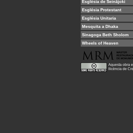
Església de Seinäjoki
Església Protestant
Església Unitaria
Mesquita a Dhaka
Sinagoga Beth Sholom
Wheels of Heaven
Aquesta obra e
llicència de C