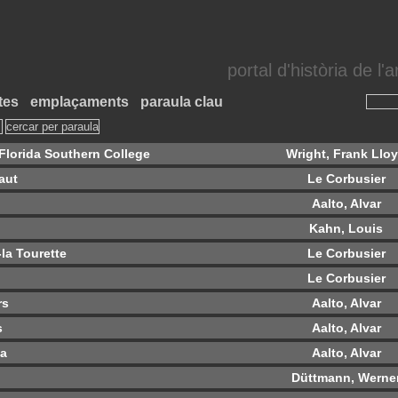
portal d'història de l
tes
emplaçaments
paraula clau
 Florida Southern College
Wright, Frank Llo
aut
Le Corbusier
Aalto, Alvar
Kahn, Louis
la Tourette
Le Corbusier
Le Corbusier
rs
Aalto, Alvar
s
Aalto, Alvar
ta
Aalto, Alvar
Düttmann, Werne