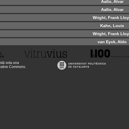
Aalto, Alvar
Aalto, Alvar
Wright, Frank Llo
Kahn, Louis
Wright, Frank Llo
van Eyck, Aldo
stà sota una
reative Commons
.