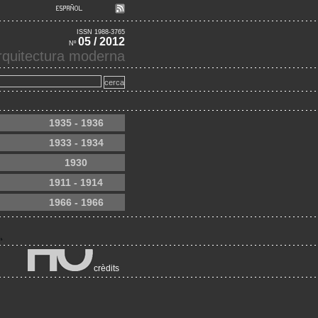
ISSN 1988-3765
05 / 2012
Nº
'arquitectura moderna
1935 - 1936
1933 - 1934
1930
1911 - 1914
1966 - 1966
crèdits