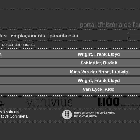
portal d'història de l
tes
emplaçaments
paraula clau
n
Wright, Frank Lloyd
Schindler, Rudolf
Mies Van der Rohe, Ludwig
Wright, Frank Lloyd
van Eyck, Aldo
stà sota una
reative Commons
.