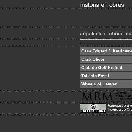
arquitectes
obres
da
Casa Edgard J. Kaufman
Casa Oliver
Club de Golf Krefeld
Taliesin East I
Wheels of Heaven
Aquesta obra e
llicència de C