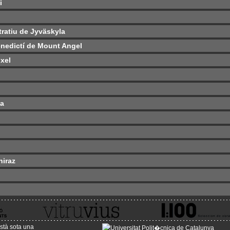
i
tratiu de Jyväskyla
Benedictí de Mount Angel
xel
ta
hiraz
stà sota una