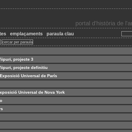
portal d'història de l
tes
emplaçaments
paraula clau
iipuri, projecte 3
ipuri, projecte definitiu
 Exposició Universal de París
Exposició Universal de Nova York
lo
rs