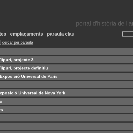
portal d'història de l
tes
emplaçaments
paraula clau
iipuri, projecte 3
ipuri, projecte definitiu
 Exposició Universal de París
Exposició Universal de Nova York
lo
rs