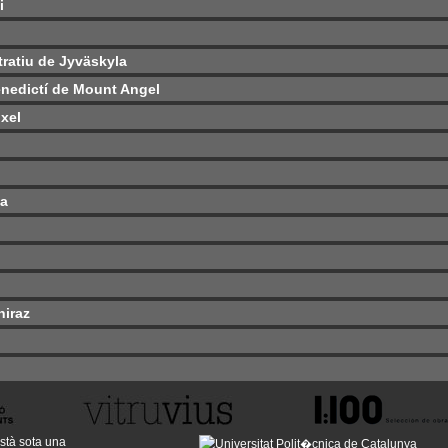
i
tratiu de Jyväskyla
Benedictí de Mount Angel
xel
ta
hiraz
stà sota una