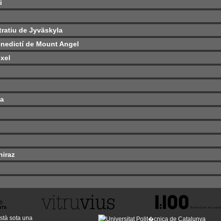
i
tratiu de Jyväskyla
Benedictí de Mount Angel
xel
ta
hiraz
stà sota una