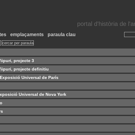
portal d'història de l
tes
emplaçaments
paraula clau
iipuri, projecte 3
ipuri, projecte definitiu
 Exposició Universal de París
Exposició Universal de Nova York
lo
rs