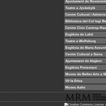
Ajuntament de Rovaniem
Teatre a Jyväskylä
Centre Cultural i Adminis
Biblioteca del Col·legi 
Centre Cívic Castrop-Rau
Església de Lahti
Teatre a Wolfsburg
Església de Maria Assun
Centre Cultural a Siena
Ajuntament de Alajärvi
Església Protestant
Museu de Belles Arts a S
Vil·la Erica
Museu Aalto