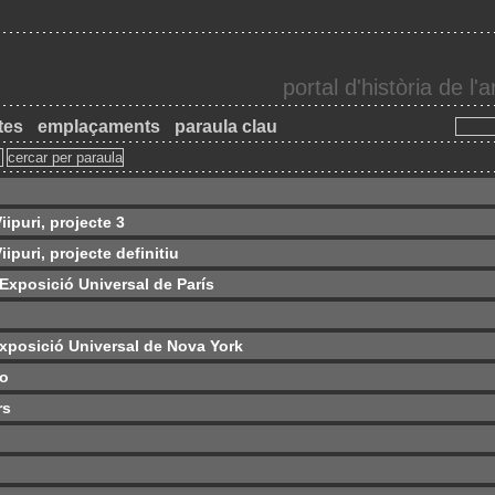
portal d'història de l
tes
emplaçaments
paraula clau
iipuri, projecte 3
ipuri, projecte definitiu
 Exposició Universal de París
Exposició Universal de Nova York
lo
rs