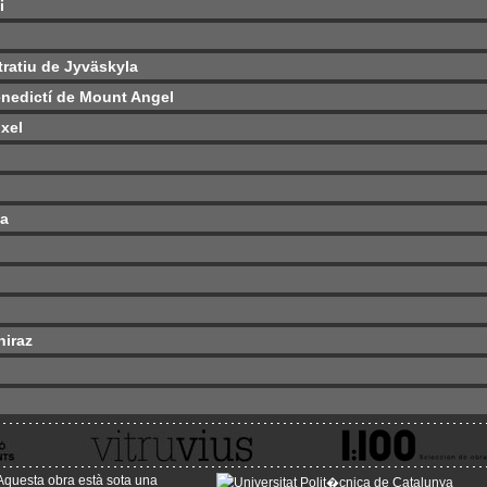
i
tratiu de Jyväskyla
Benedictí de Mount Angel
xel
ta
hiraz
Aquesta obra està sota una