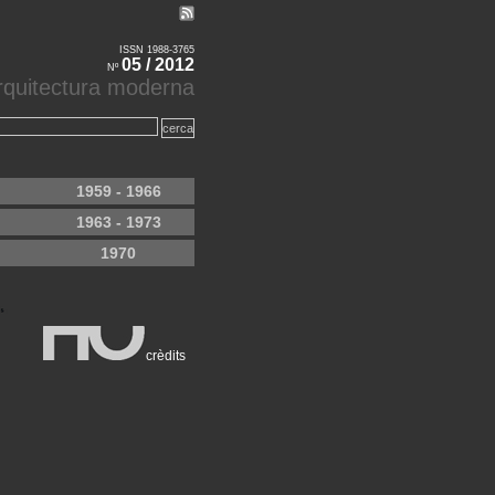
ISSN 1988-3765
05 / 2012
Nº
'arquitectura moderna
1959 - 1966
1963 - 1973
1970
crèdits