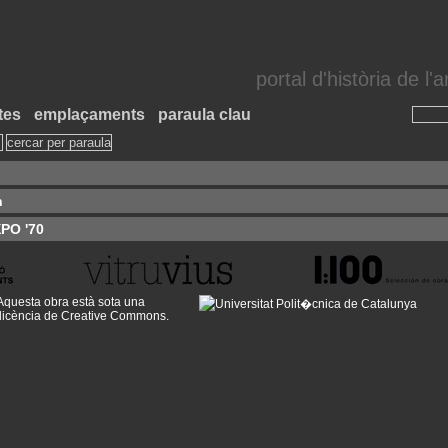
portal d'història de l
tes
emplaçaments
paraula clau
n
XPO '70
Aquesta obra està sota una
llicència de Creative Commons
.