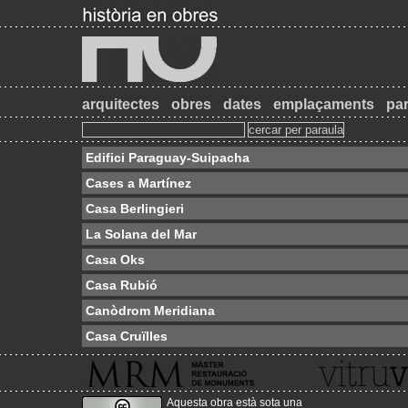
arquitectes
obres
dates
emplaçaments
par
Edifici Paraguay-Suipacha
Cases a Martínez
Casa Berlingieri
La Solana del Mar
Casa Oks
Casa Rubió
Canòdrom Meridiana
Casa Cruïlles
Aquesta obra està sota una