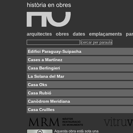
arquitectes
obres
dates
emplaçaments
par
Edifici Paraguay-Suipacha
Cases a Martínez
Casa Berlingieri
La Solana del Mar
Casa Oks
Casa Rubió
Canòdrom Meridiana
Casa Cruïlles
Aquesta obra està sota una