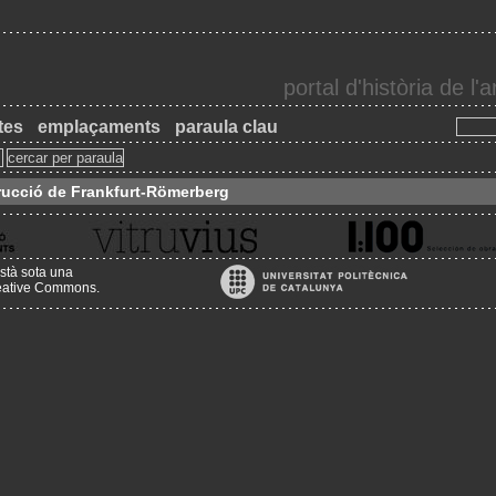
portal d'història de l
tes
emplaçaments
paraula clau
rucció de Frankfurt-Römerberg
stà sota una
reative Commons
.