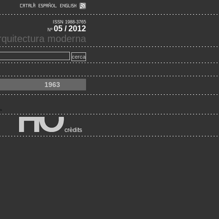
ISSN 1988-3765
05 / 2012
Nº
'arquitectura moderna
1963
crèdits