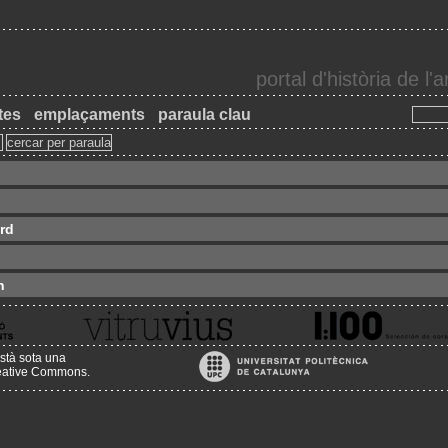
portal d'història de l
tes
emplaçaments
paraula clau
d‎
n
stà sota una
reative Commons
.