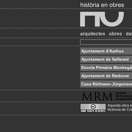
arquitectes
obres
da
Ajuntament d'Aarhus
Ajuntament de Søllerød
Escola Primària Munkegår
Ajuntament de Rødovre
Casa Rüthwen-Jürgense
Aquesta obra e
llicència de C