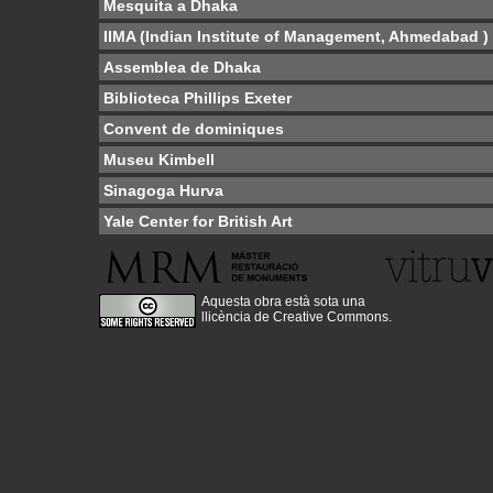
Mesquita a Dhaka
IIMA (Indian Institute of Management, Ahmedabad )
Assemblea de Dhaka
Biblioteca Phillips Exeter
Convent de dominiques
Museu Kimbell
Sinagoga Hurva
Yale Center for British Art
Aquesta obra està sota una
llicència de Creative Commons
.