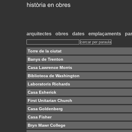
arquitectes
obres
dates
emplaçaments
par
Torre de la ciutat
Banys de Trenton
Casa Lawrence Morris
Biblioteca de Washington
Laboratoris Richards
Casa Esherick
First Unitarian Church
Casa Goldenberg
Casa Fisher
Bryn Mawr College