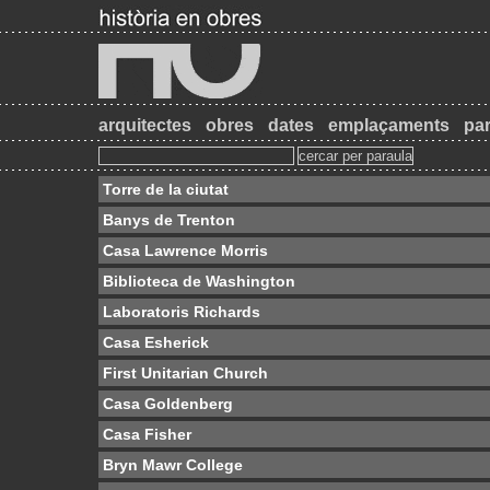
arquitectes
obres
dates
emplaçaments
par
Torre de la ciutat
Banys de Trenton
Casa Lawrence Morris
Biblioteca de Washington
Laboratoris Richards
Casa Esherick
First Unitarian Church
Casa Goldenberg
Casa Fisher
Bryn Mawr College