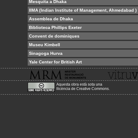
Mesquita a Dhaka
IIMA (Indian Institute of Management, Ahmedabad )
Assemblea de Dhaka
Biblioteca Phillips Exeter
Convent de dominiques
Museu Kimbell
Sinagoga Hurva
Yale Center for British Art
Aquesta obra està sota una
llicència de Creative Commons
.