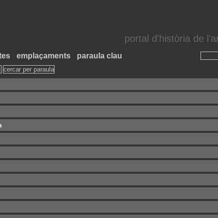
portal d'història de l
tes
emplaçaments
paraula clau
n