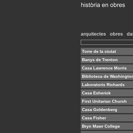
arquitectes
obres
da
Torre de la ciutat
Banys de Trenton
Casa Lawrence Morris
Biblioteca de Washingto
Laboratoris Richards
Casa Esherick
First Unitarian Church
Casa Goldenberg
Casa Fisher
Bryn Mawr College