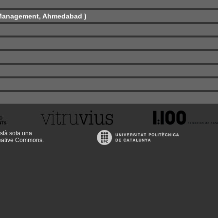
f Management, Ahmedabad )
stà sota una
reative Commons
.