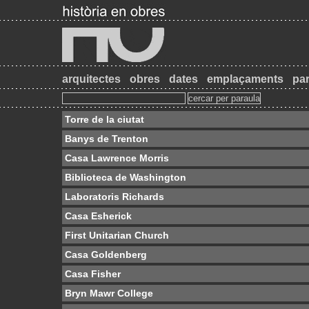
arquitectes
obres
dates
emplaçaments
par
Torre de la ciutat
Banys de Trenton
Casa Lawrence Morris
Biblioteca de Washington
Laboratoris Richards
Casa Esherick
First Unitarian Church
Casa Goldenberg
Casa Fisher
Bryn Mawr College