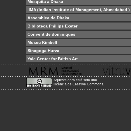
Mesquita a Dhaka
IIMA (Indian Institute of Management, Ahmedabad )
Assemblea de Dhaka
Biblioteca Phillips Exeter
Convent de dominiques
Museu Kimbell
Sinagoga Hurva
Yale Center for British Art
Aquesta obra està sota una
llicència de Creative Commons
.