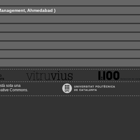
f Management, Ahmedabad )
stà sota una
reative Commons
.