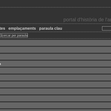
portal d'història de l
tes
emplaçaments
paraula clau
n