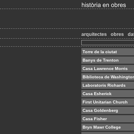
arquitectes
obres
da
Torre de la ciutat
Banys de Trenton
Casa Lawrence Morris
Biblioteca de Washingto
Laboratoris Richards
Casa Esherick
First Unitarian Church
Casa Goldenberg
Casa Fisher
Bryn Mawr College