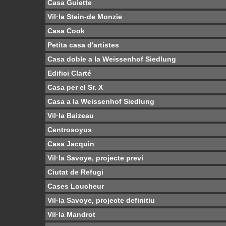
Casa Guiette
Vil·la Stein-de Monzie
Casa Cook
Petita casa d'artistes
Casa doble a la Weissenhof Siedlung
Edifici Clarté
Casa per el Sr. X
Casa a la Weissenhof Siedlung
Vil·la Baizeau
Centrosoyus
Casa Jacquin
Vil·la Savoye, projecte previ
Ciutat de Refugi
Cases Loucheur
Vil·la Savoye, projecte definitiu
Vil·la Mandrot