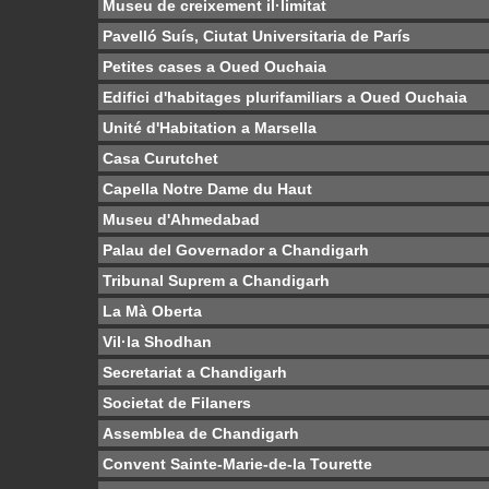
Museu de creixement il·limitat
Pavelló Suís, Ciutat Universitaria de París
Petites cases a Oued Ouchaia
Edifici d'habitages plurifamiliars a Oued Ouchaia
Unité d'Habitation a Marsella
Casa Curutchet
Capella Notre Dame du Haut
Museu d'Ahmedabad
Palau del Governador a Chandigarh
Tribunal Suprem a Chandigarh
La Mà Oberta
Vil·la Shodhan
Secretariat a Chandigarh
Societat de Filaners
Assemblea de Chandigarh
Convent Sainte-Marie-de-la Tourette