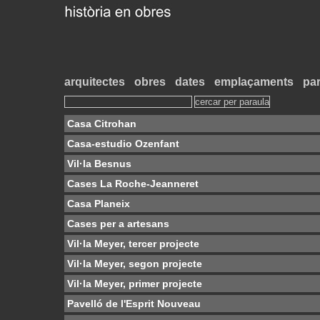
arquitectes
obres
dates
emplaçaments
par
Casa Citrohan
Casa-estudio Ozenfant
Vil·la Besnus
Cases La Roche-Jeanneret
Casa Planeix
Cases per a artesans
Vil·la Meyer, tercer projecte
Vil·la Meyer, segon projecte
Vil·la Meyer, primer projecte
Pavelló de l'Esprit Nouveau