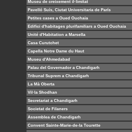
Museu de creixement il·limitat
Pavelló Suís, Ciutat Universitaria de París
Petites cases a Oued Ouchaia
Edifici d'habitages plurifamiliars a Oued Ouchaia
Unité d'Habitation a Marsella
Casa Curutchet
Capella Notre Dame du Haut
Museu d'Ahmedabad
Palau del Governador a Chandigarh
Tribunal Suprem a Chandigarh
La Mà Oberta
Vil·la Shodhan
Secretariat a Chandigarh
Societat de Filaners
Assemblea de Chandigarh
Convent Sainte-Marie-de-la Tourette