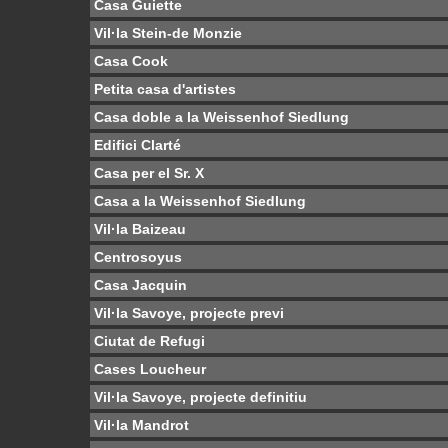
Casa Guiette
Vil·la Stein-de Monzie
Casa Cook
Petita casa d'artistes
Casa doble a la Weissenhof Siedlung
Edifici Clarté
Casa per el Sr. X
Casa a la Weissenhof Siedlung
Vil·la Baizeau
Centrosoyus
Casa Jacquin
Vil·la Savoye, projecte previ
Ciutat de Refugi
Cases Loucheur
Vil·la Savoye, projecte definitiu
Vil·la Mandrot