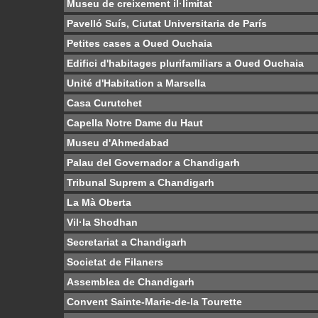
Museu de creixement il·limitat
Pavelló Suís, Ciutat Universitaria de París
Petites cases a Oued Ouchaia
Edifici d'habitages plurifamiliars a Oued Ouchaia
Unité d'Habitation a Marsella
Casa Curutchet
Capella Notre Dame du Haut
Museu d'Ahmedabad
Palau del Governador a Chandigarh
Tribunal Suprem a Chandigarh
La Mà Oberta
Vil·la Shodhan
Secretariat a Chandigarh
Societat de Filaners
Assemblea de Chandigarh
Convent Sainte-Marie-de-la Tourette