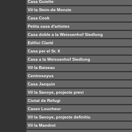
Casa Guiette
Vil·la Stein-de Monzie
Casa Cook
Petita casa d'artistes
Casa doble a la Weissenhof Siedlung
Edifici Clarté
Casa per el Sr. X
Casa a la Weissenhof Siedlung
Vil·la Baizeau
Centrosoyus
Casa Jacquin
Vil·la Savoye, projecte previ
Ciutat de Refugi
Cases Loucheur
Vil·la Savoye, projecte definitiu
Vil·la Mandrot