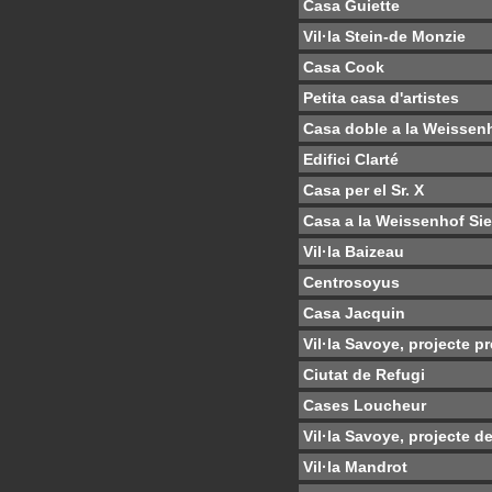
Casa Guiette
Vil·la Stein-de Monzie
Casa Cook
Petita casa d'artistes
Casa doble a la Weissen
Edifici Clarté
Casa per el Sr. X
Casa a la Weissenhof Si
Vil·la Baizeau
Centrosoyus
Casa Jacquin
Vil·la Savoye, projecte pr
Ciutat de Refugi
Cases Loucheur
Vil·la Savoye, projecte de
Vil·la Mandrot