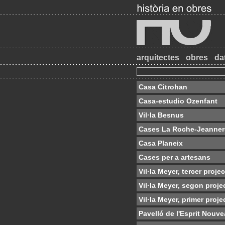
arquitectes
obres
da
Casa Citrohan
Casa-estudio Ozenfant
Vil·la Besnus
Cases La Roche-Jeanner
Casa Planeix
Cases per a artesans
Vil·la Meyer, tercer proje
Vil·la Meyer, segon proje
Vil·la Meyer, primer proje
Pavelló de l'Esprit Nouv