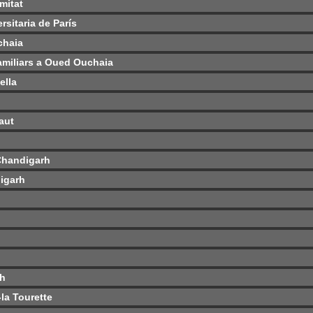
mitat
rsitaria de París
chaia
familiars a Oued Ouchaia
ella
aut
Chandigarh
igarh
rh
la Tourette