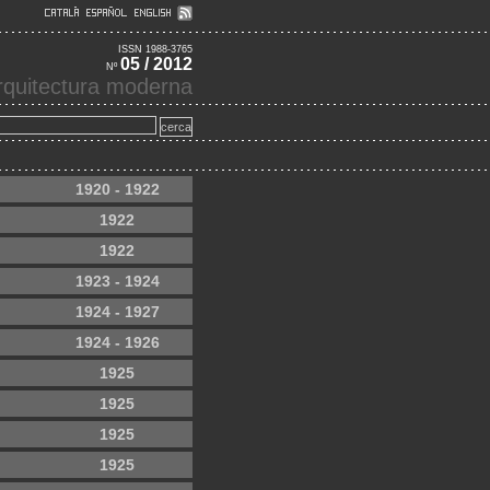
ISSN 1988-3765
05 / 2012
Nº
'arquitectura moderna
1920 - 1922
1922
1922
1923 - 1924
1924 - 1927
1924 - 1926
1925
1925
1925
1925