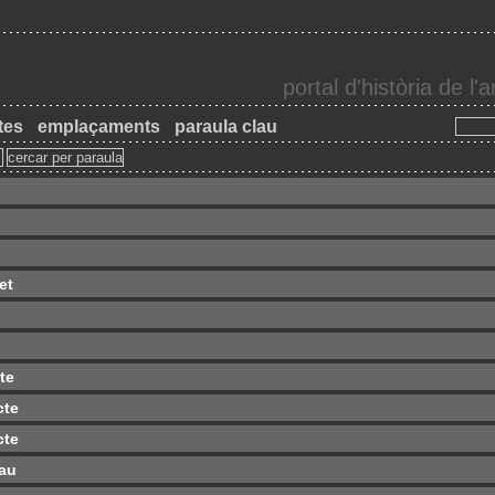
portal d'història de l
tes
emplaçaments
paraula clau
et
cte
cte
cte
eau