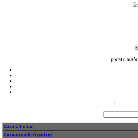
I
portal d'histò
Casa Citrohan
Casa-estudio Ozenfant