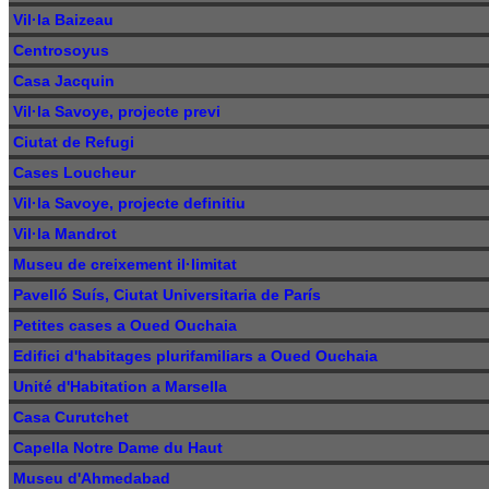
Vil·la Baizeau
Centrosoyus
Casa Jacquin
Vil·la Savoye, projecte previ
Ciutat de Refugi
Cases Loucheur
Vil·la Savoye, projecte definitiu
Vil·la Mandrot
Museu de creixement il·limitat
Pavelló Suís, Ciutat Universitaria de París
Petites cases a Oued Ouchaia
Edifici d'habitages plurifamiliars a Oued Ouchaia
Unité d'Habitation a Marsella
Casa Curutchet
Capella Notre Dame du Haut
Museu d'Ahmedabad