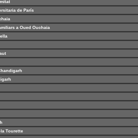
mitat
rsitaria de París
chaia
familiars a Oued Ouchaia
ella
aut
Chandigarh
igarh
rh
la Tourette