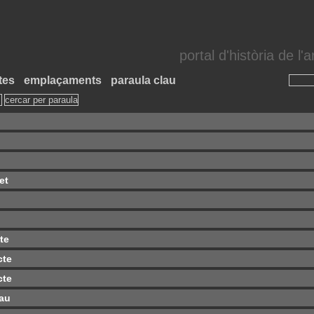
portal d'història de l
tes
emplaçaments
paraula clau
et
cte
cte
cte
eau