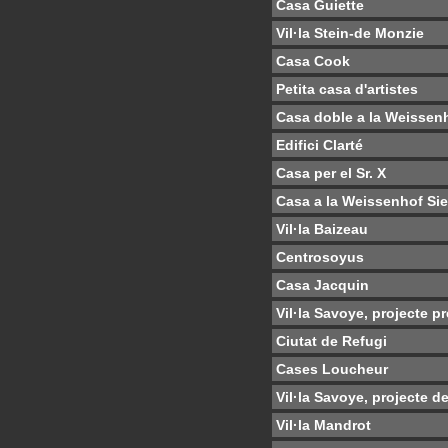
Casa Guiette
Vil·la Stein-de Monzie
Casa Cook
Petita casa d'artistes
Casa doble a la Weissen
Edifici Clarté
Casa per el Sr. X
Casa a la Weissenhof Si
Vil·la Baizeau
Centrosoyus
Casa Jacquin
Vil·la Savoye, projecte pr
Ciutat de Refugi
Cases Loucheur
Vil·la Savoye, projecte de
Vil·la Mandrot