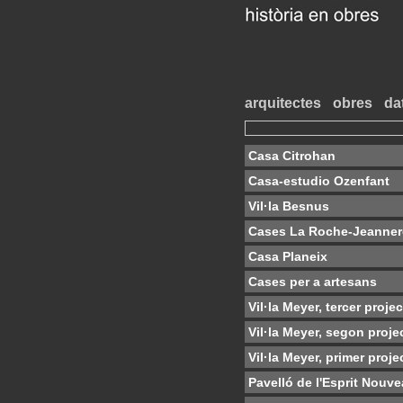
arquitectes
obres
da
Casa Citrohan
Casa-estudio Ozenfant
Vil·la Besnus
Cases La Roche-Jeanner
Casa Planeix
Cases per a artesans
Vil·la Meyer, tercer proje
Vil·la Meyer, segon proje
Vil·la Meyer, primer proje
Pavelló de l'Esprit Nouv