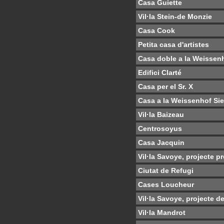
Casa Guiette
Vil·la Stein-de Monzie
Casa Cook
Petita casa d'artistes
Casa doble a la Weissen
Edifici Clarté
Casa per el Sr. X
Casa a la Weissenhof Si
Vil·la Baizeau
Centrosoyus
Casa Jacquin
Vil·la Savoye, projecte pr
Ciutat de Refugi
Cases Loucheur
Vil·la Savoye, projecte de
Vil·la Mandrot