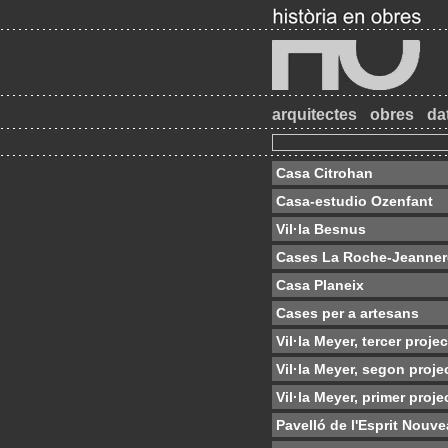
arquitectes
obres
da
Casa Citrohan
Casa-estudio Ozenfant
Vil·la Besnus
Cases La Roche-Jeanner
Casa Planeix
Cases per a artesans
Vil·la Meyer, tercer proje
Vil·la Meyer, segon proje
Vil·la Meyer, primer proje
Pavelló de l'Esprit Nouv