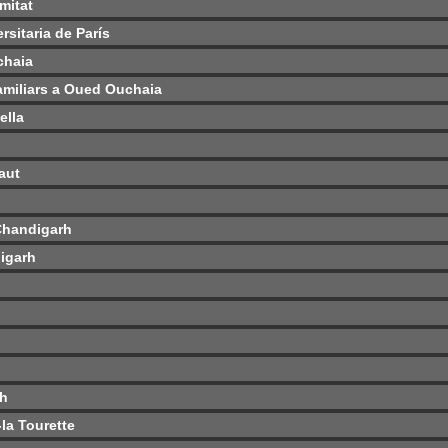
mitat
rsitaria de París
chaia
familiars a Oued Ouchaia
ella
aut
Chandigarh
igarh
rh
la Tourette