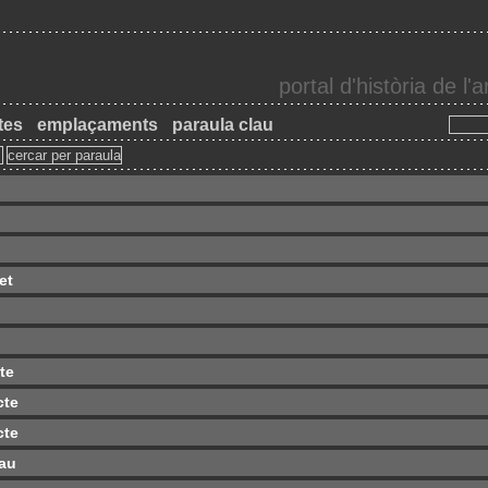
portal d'història de l
tes
emplaçaments
paraula clau
et
cte
cte
cte
eau