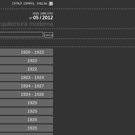
ISSN 1988-3765
05 / 2012
Nº
'arquitectura moderna
1920 - 1922
1922
1922
1923 - 1924
1924 - 1927
1924 - 1926
1925
1925
1925
1925