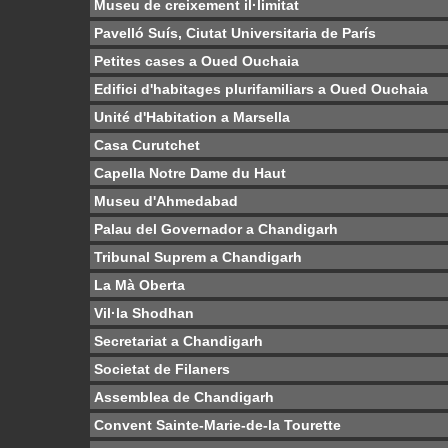
Museu de creixement il·limitat
Pavelló Suís, Ciutat Universitaria de París
Petites cases a Oued Ouchaia
Edifici d'habitages plurifamiliars a Oued Ouchaia
Unité d'Habitation a Marsella
Casa Curutchet
Capella Notre Dame du Haut
Museu d'Ahmedabad
Palau del Governador a Chandigarh
Tribunal Suprem a Chandigarh
La Mà Oberta
Vil·la Shodhan
Secretariat a Chandigarh
Societat de Filaners
Assemblea de Chandigarh
Convent Sainte-Marie-de-la Tourette