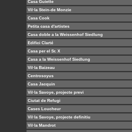
Casa Guiette
Vil·la Stein-de Monzie
Casa Cook
Petita casa d'artistes
Casa doble a la Weissenhof Siedlung
Edifici Clarté
Casa per el Sr. X
Casa a la Weissenhof Siedlung
Vil·la Baizeau
Centrosoyus
Casa Jacquin
Vil·la Savoye, projecte previ
Ciutat de Refugi
Cases Loucheur
Vil·la Savoye, projecte definitiu
Vil·la Mandrot