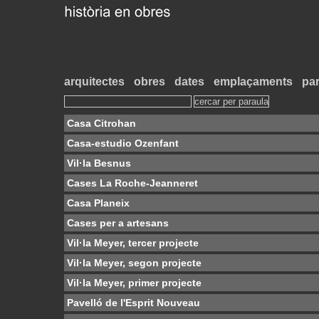
arquitectes
obres
dates
emplaçaments
par
Casa Citrohan
Casa-estudio Ozenfant
Vil·la Besnus
Cases La Roche-Jeanneret
Casa Planeix
Cases per a artesans
Vil·la Meyer, tercer projecte
Vil·la Meyer, segon projecte
Vil·la Meyer, primer projecte
Pavelló de l'Esprit Nouveau