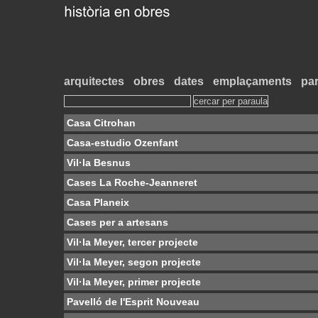
arquitectes
obres
dates
emplaçaments
par
Casa Citrohan
Casa-estudio Ozenfant
Vil·la Besnus
Cases La Roche-Jeanneret
Casa Planeix
Cases per a artesans
Vil·la Meyer, tercer projecte
Vil·la Meyer, segon projecte
Vil·la Meyer, primer projecte
Pavelló de l'Esprit Nouveau