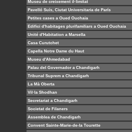
Museu de creixement il·limitat
Pavelló Suís, Ciutat Universitaria de París
Petites cases a Oued Ouchaia
Edifici d'habitages plurifamiliars a Oued Ouchaia
Unité d'Habitation a Marsella
Casa Curutchet
Capella Notre Dame du Haut
Museu d'Ahmedabad
Palau del Governador a Chandigarh
Tribunal Suprem a Chandigarh
La Mà Oberta
Vil·la Shodhan
Secretariat a Chandigarh
Societat de Filaners
Assemblea de Chandigarh
Convent Sainte-Marie-de-la Tourette