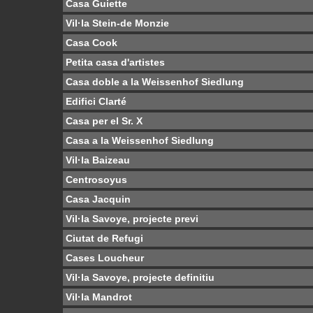
Casa Guiette
Vil·la Stein-de Monzie
Casa Cook
Petita casa d'artistes
Casa doble a la Weissenhof Siedlung
Edifici Clarté
Casa per el Sr. X
Casa a la Weissenhof Siedlung
Vil·la Baizeau
Centrosoyus
Casa Jacquin
Vil·la Savoye, projecte previ
Ciutat de Refugi
Cases Loucheur
Vil·la Savoye, projecte definitiu
Vil·la Mandrot