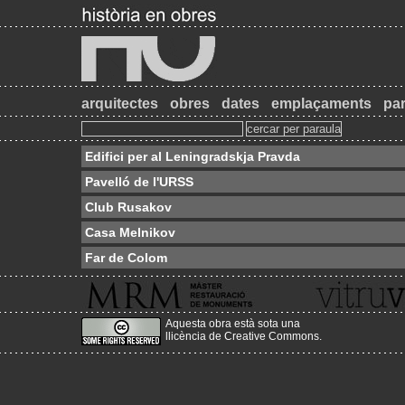
arquitectes
obres
dates
emplaçaments
par
Edifici per al Leningradskja Pravda
Pavelló de l'URSS
Club Rusakov
Casa Melnikov
Far de Colom
Aquesta obra està sota una
llicència de Creative Commons
.