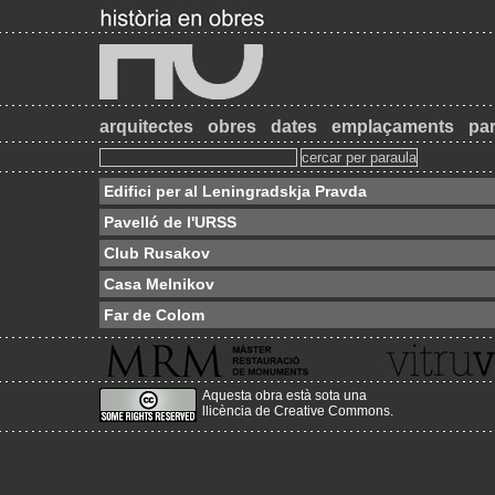
arquitectes
obres
dates
emplaçaments
par
Edifici per al Leningradskja Pravda
Pavelló de l'URSS
Club Rusakov
Casa Melnikov
Far de Colom
Aquesta obra està sota una
llicència de Creative Commons
.