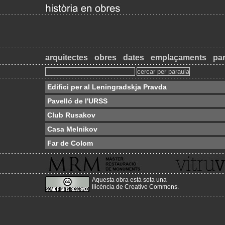
arquitectes
obres
dates
emplaçaments
par
Edifici per al Leningradskja Pravda
Pavelló de l'URSS
Club Rusakov
Casa Melnikov
Far de Colom
Aquesta obra està sota una
llicència de Creative Commons
.