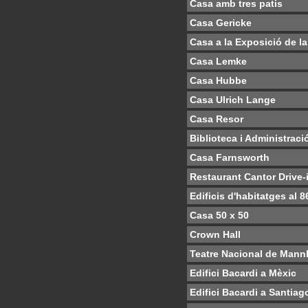
Casa amb tres patis
Casa Gericke
Casa a la Exposició de la
Casa Lemke
Casa Hubbe
Casa Ulrich Lange
Casa Resor
Biblioteca i Administració
Casa Farnsworth
Restaurant Cantor Drive-
Edificis d'habitatges al 
Casa 50 x 50
Crown Hall
Teatre Nacional de Man
Edifici Bacardi a Mèxic
Edifici Bacardi a Santia