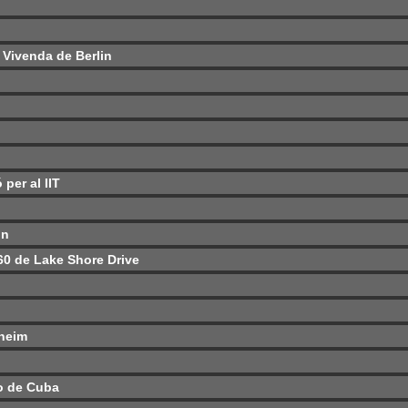
 Vivenda de Berlin
 per al IIT
in
860 de Lake Shore Drive
nheim
go de Cuba