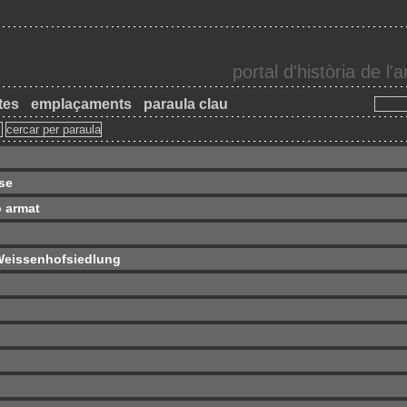
portal d'història de l
tes
emplaçaments
paraula clau
sse
 armat
a Weissenhofsiedlung