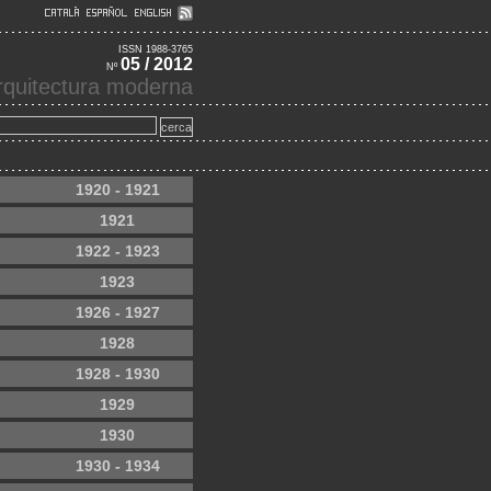
ISSN 1988-3765
05 / 2012
Nº
'arquitectura moderna
1920 - 1921
1921
1922 - 1923
1923
1926 - 1927
1928
1928 - 1930
1929
1930
1930 - 1934