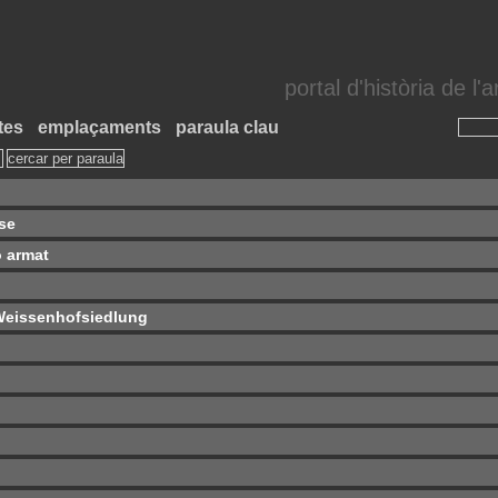
portal d'història de l
tes
emplaçaments
paraula clau
sse
 armat
a Weissenhofsiedlung