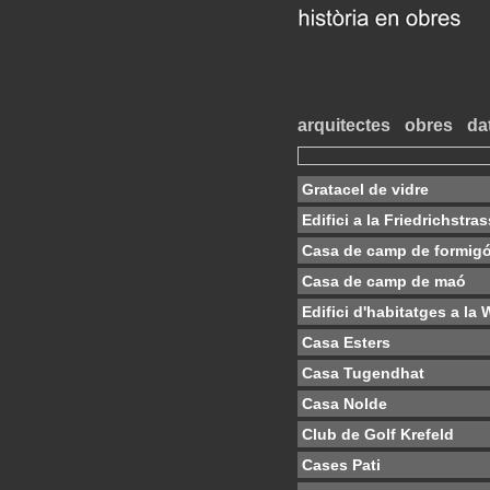
arquitectes
obres
da
Gratacel de vidre
Edifici a la Friedrichstra
Casa de camp de formigó
Casa de camp de maó
Edifici d'habitatges a l
Casa Esters
Casa Tugendhat
Casa Nolde
Club de Golf Krefeld
Cases Pati