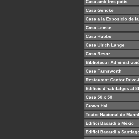
Casa amb tres patis
Casa Gericke
Casa a la Exposició de la
Casa Lemke
Casa Hubbe
Casa Ulrich Lange
Casa Resor
Biblioteca i Administració
Casa Farnsworth
Restaurant Cantor Drive-
Edificis d'habitatges al 
Casa 50 x 50
Crown Hall
Teatre Nacional de Man
Edifici Bacardi a Mèxic
Edifici Bacardi a Santia