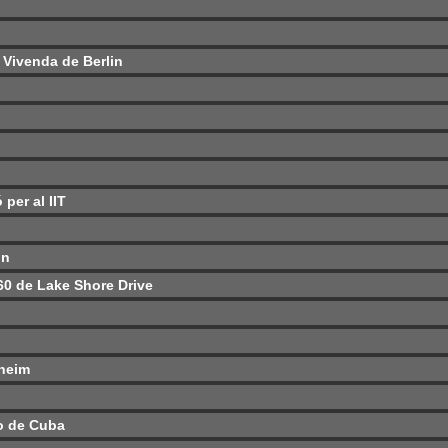
 Vivenda de Berlin
 per al IIT
in
860 de Lake Shore Drive
nheim
go de Cuba