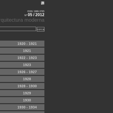
ISSN 1988-3765
05 / 2012
Nº
'arquitectura moderna
1920 - 1921
1921
1922 - 1923
1923
1926 - 1927
1928
1928 - 1930
1929
1930
1930 - 1934