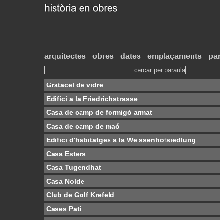
arquitectes
obres
dates
emplaçaments
par
Gratacel de vidre
Edifici a la Friedrichstrasse
Casa de camp de formigó armat
Casa de camp de maó
Edifici d'habitatges a la Weissenhofsiedlung
Casa Esters
Casa Tugendhat
Casa Nolde
Club de Golf Krefeld
Cases Pati