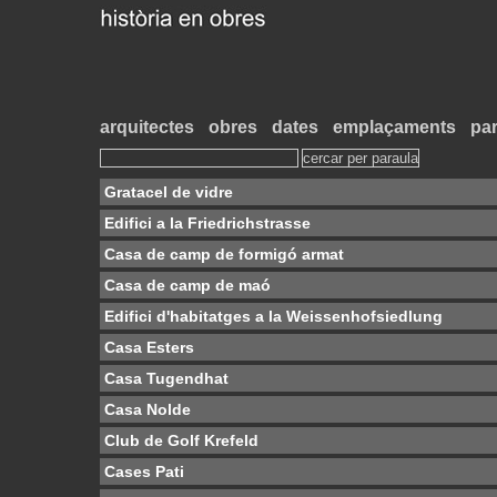
arquitectes
obres
dates
emplaçaments
par
Gratacel de vidre
Edifici a la Friedrichstrasse
Casa de camp de formigó armat
Casa de camp de maó
Edifici d'habitatges a la Weissenhofsiedlung
Casa Esters
Casa Tugendhat
Casa Nolde
Club de Golf Krefeld
Cases Pati