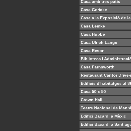
Casa amb tres patis
Casa Gericke
Casa a la Exposició de la
Casa Lemke
Casa Hubbe
Casa Ulrich Lange
Casa Resor
Biblioteca i Administració
Casa Farnsworth
Restaurant Cantor Drive-
Edificis d'habitatges al 
Casa 50 x 50
Crown Hall
Teatre Nacional de Man
Edifici Bacardi a Mèxic
Edifici Bacardi a Santia