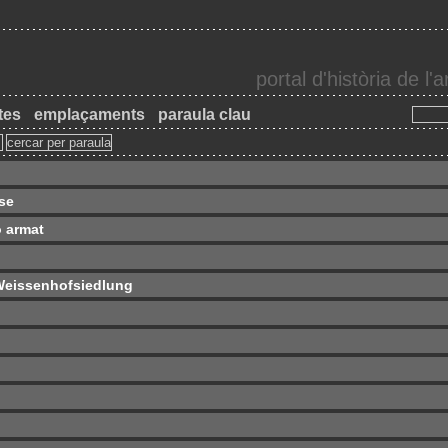
portal d'història de l
tes
emplaçaments
paraula clau
sse
 armat
a Weissenhofsiedlung