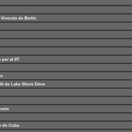
 Vivenda de Berlin
 per al IIT
in
860 de Lake Shore Drive
nheim
go de Cuba