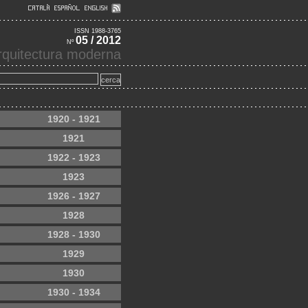
ISSN 1988-3765
05 / 2012
Nº
'arquitectura moderna
1920 - 1921
1921
1922 - 1923
1923
1926 - 1927
1928
1928 - 1930
1929
1930
1930 - 1934