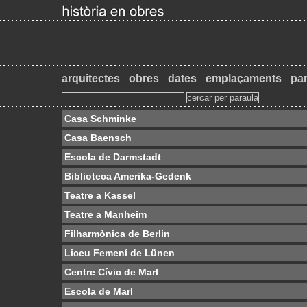
arquitectes
obres
dates
emplaçaments
par
Casa Schminke
Casa Baensch
Escola de Darmstadt
Biblioteca Amerika-Gedenk
Teatre a Kassel
Teatre a Manheim
Filharmònica de Berlin
Liceu Femení de Lünen
Centre Cívic de Marl
Escola de Marl