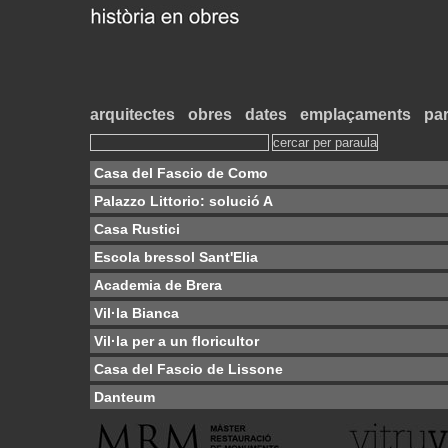
arquitectes
obres
dates
emplaçaments
par
Casa del Fascio de Como
Palazzo Littorio: solució A
Casa Rustici
Escola bressol Sant'Elia
Academia de Brera
Vil·la Bianca
Vil·la per a un floricultor
Casa del Fascio de Lissone
Danteum