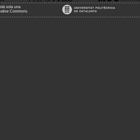
stà sota una
reative Commons
.