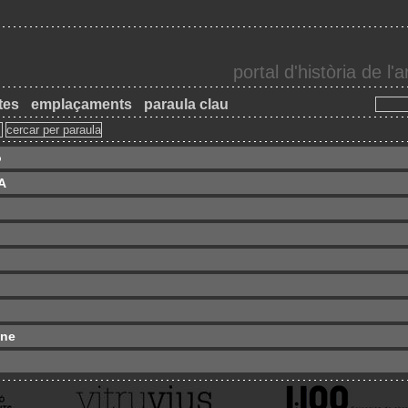
portal d'història de l
tes
emplaçaments
paraula clau
o
 A
one