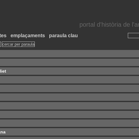
portal d'història de l
tes
emplaçaments
paraula clau
iet
ana