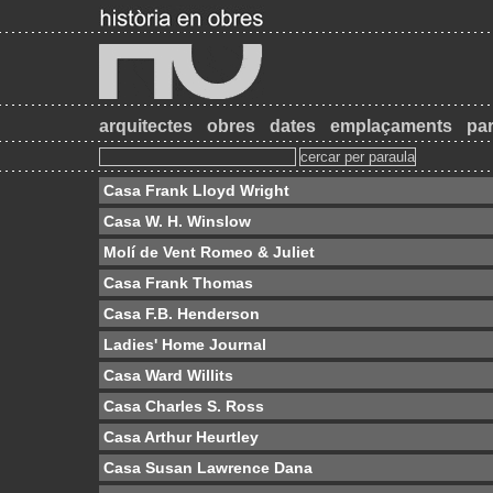
arquitectes
obres
dates
emplaçaments
par
Casa Frank Lloyd Wright
Casa W. H. Winslow
Molí de Vent Romeo & Juliet
Casa Frank Thomas
Casa F.B. Henderson
Ladies' Home Journal
Casa Ward Willits
Casa Charles S. Ross
Casa Arthur Heurtley
Casa Susan Lawrence Dana