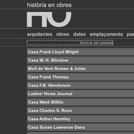
arquitectes
obres
dates
emplaçaments
par
Casa Frank Lloyd Wright
Casa W. H. Winslow
Molí de Vent Romeo & Juliet
Casa Frank Thomas
Casa F.B. Henderson
Ladies' Home Journal
Casa Ward Willits
Casa Charles S. Ross
Casa Arthur Heurtley
Casa Susan Lawrence Dana