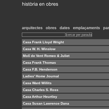
arquitectes
obres
dates
emplaçaments
par
Casa Frank Lloyd Wright
Casa W. H. Winslow
Molí de Vent Romeo & Juliet
Casa Frank Thomas
Casa F.B. Henderson
Ladies' Home Journal
Casa Ward Willits
Casa Charles S. Ross
Casa Arthur Heurtley
Casa Susan Lawrence Dana