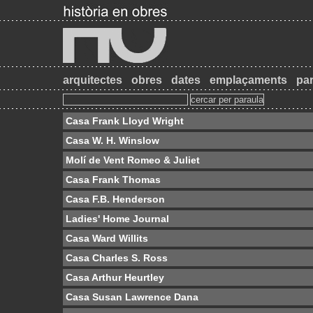
arquitectes
obres
dates
emplaçaments
par
Casa Frank Lloyd Wright
Casa W. H. Winslow
Molí de Vent Romeo & Juliet
Casa Frank Thomas
Casa F.B. Henderson
Ladies' Home Journal
Casa Ward Willits
Casa Charles S. Ross
Casa Arthur Heurtley
Casa Susan Lawrence Dana