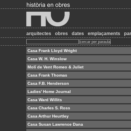
arquitectes
obres
dates
emplaçaments
par
Casa Frank Lloyd Wright
Casa W. H. Winslow
Molí de Vent Romeo & Juliet
Casa Frank Thomas
Casa F.B. Henderson
Ladies' Home Journal
Casa Ward Willits
Casa Charles S. Ross
Casa Arthur Heurtley
Casa Susan Lawrence Dana