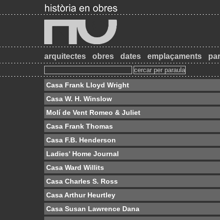
arquitectes
obres
dates
emplaçaments
par
Casa Frank Lloyd Wright
Casa W. H. Winslow
Molí de Vent Romeo & Juliet
Casa Frank Thomas
Casa F.B. Henderson
Ladies' Home Journal
Casa Ward Willits
Casa Charles S. Ross
Casa Arthur Heurtley
Casa Susan Lawrence Dana