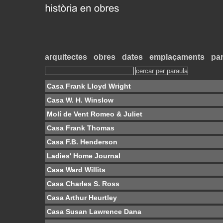
arquitectes
obres
dates
emplaçaments
par
Casa Frank Lloyd Wright
Casa W. H. Winslow
Molí de Vent Romeo & Juliet
Casa Frank Thomas
Casa F.B. Henderson
Ladies' Home Journal
Casa Ward Willits
Casa Charles S. Ross
Casa Arthur Heurtley
Casa Susan Lawrence Dana