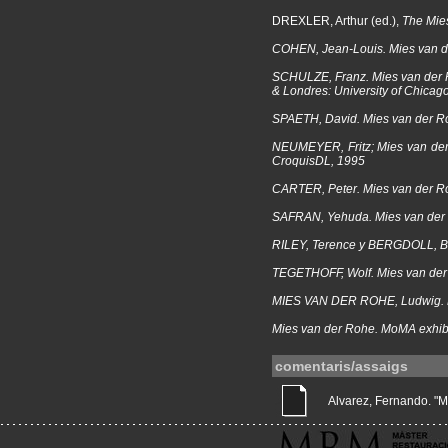
DREXLER, Arthur (ed.),
The Mie
COHEN, Jean-Louis.
Mies van 
SCHULZE, Franz.
Mies van der 
& Londres: University of Chicago
SPAETH, David.
Mies van der R
NEUMEYER, Fritz;
Mies van der 
CroquisDL, 1995
CARTER, Peter.
Mies van der R
SAFRAN, Yehuda.
Mies van der
RILEY, Terence y BERGDOLL, B
TEGETHOFF, Wolf.
Mies van der
MIES VAN DER ROHE, Ludwig.
Mies van der Rohe. MoMA exhib
comentaris/assaigs
Alvarez, Fernando. "Mi