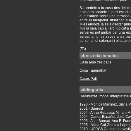
S'accedeix a la casa des del car
esquerra apareix el petit estudi so
que s'obren sobre una terrassa g
entre el menjador situat cap a aq
Mies envolta la sala d'estar prin
fluir la sala cap al jardí ubicat
servei es pot arribar per una e
servei, amb les seves altes par
personal, el soterrani i el safarei
(FA)
obres relacionades
Casa amb tres patis
Casa Tugendhat
Cases Pati
bibliografia
Redibuixat i model interpretatiu r
1998 - Mónica Martínez, Silvia
2001 - Sagrest
2004 - Anna Rebassa, Miriam M
2004 - Carles Español, José Ca
2005 - Alba Bernad, Ana B. Fuen
2005 - Núria Cot,Gemma López,
2010 - UFRGS Grupo de investig