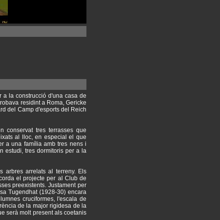
r a la construcció d'una casa de
trobava residint a Roma, Gericke
tard del Camp d'esports del Reich
en conservat tres terrasses que
xats al lloc, en especial el que
per a una família amb tres nens i
 estudi, tres dormitoris per a la
 arbres arrelats al terreny. Els
corda el projecte per al Club de
sses preexistents. Justament per
 Casa Tugendhat (1928-30) encara
lumnes cruciformes, l'escala de
rència de la major rigidesa de la
ue serà molt present als coetanis