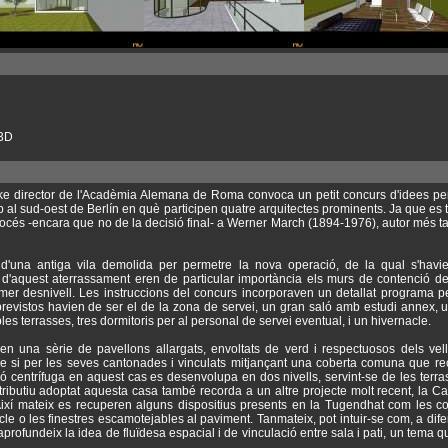
 3D
cke director de l'Acadèmia Alemana de Roma convoca un petit concurs d'idees pe
 al sud-oest de Berlín en què participen quatre arquitectes prominents. Ja que es 
 procés -encara que no de la decisió final- a Werner March (1894-1976), autor més 
c d'una antiga vila demolida per permetre la nova operació, de la qual s'havi
 d'aquest aterrassament eren de particular importància els murs de contenció dei
primer desnivell. Les instruccions del concurs incorporaven un detallat programa 
revistos havien de ser el de la zona de servei, un gran saló amb estudi annex, un
s terrasses, tres dormitoris per al personal de servei eventual, i un hivernacle.
en una sèrie de pavellons allargats, envoltats de verd i respectuosos dels vells
e si per les seves cantonades i vinculats mitjançant una coberta comuna que re
ió centrífuga en aquest cas es desenvolupa en dos nivells, servint-se de les terra
tributiu adoptat aquesta casa també recorda a un altre projecte molt recent, la
Així mateix es recuperen alguns dispositius presents en la Tugendhat com les co
cle o les finestres escamotejables al paviment. Tanmateix, pot intuir-se com, a dife
rofundeix la idea de fluïdesa espacial i de vinculació entre sala i pati, un tema q