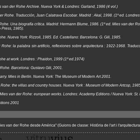
s van der Rohe Archive
. Nueva York & Londres: Garland, 1986 (4 vol.)
der Rohe
. Traducción, Juan Calatrava Escobar. Madrid : Akal, 1998. (1º ed. Londres [
Rohe. Una biografía crítica
. Madrid: Hermann Blume, 1986. (1º ed. Mies van der Roh
 Press, 1985).
ohe
. Nueva York: Rizzoli, 1985. Ed. Castellano: Barcelona: G. Gili, 1985.
Rohe: la palabra sin artificio, reflexiones sobre arquitectura : 1922-1968
. Traduc
ohe at work
. Londres : Phaidon, 1999 (1º ed.1974)
 Rohe
. Barcelona: Gustavo Gili, 2001.
arry.
Mies in Berlin
. Nueva York: The Museum of Modern Art 2001.
 Rohe: the villas and country houses
. Nueva York : Museum of Modern Artcop, 198
Mies van der Rohe: european works
. Londres: Academy Editions / Nueva York: St. 
itions 2001
es van der Rohe desde América" (Guions de classe: Història de l'art i l'arquitectura