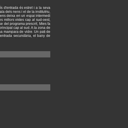
s d'entrada és estret i a la seva
la dels nens i el de la institutriu,
e ens deixa en un espai intermedi
s millors vistes cap al sud-oest,
-se del programa prescrit, Mies fa
principal cap al sud. A la zona de
una mampara de vidre. Un pati de
l'entrada secundària, el bany de