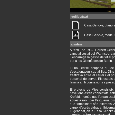
redibuixat
Casa Gericke, plànols
Casa Gericke, model
anàlisi
A l'estiu de 1932, Herbert Geri
camp al costat del Wannsee, cap
li encarrega la gestió de tot el
per a les Olimpíades de Berlín.
El nou edifici ocuparia el llo
s'escalonaven cap al llac. Dins
s'estirava entre el carrer i el 
personal de servei. Els espais p
família amb connexions a possible
El projecte de Mies consisteix 
pavellons estan connectats entr
Krefeld, només que l'organitzac
aquesta raó i per l'esquema dis
que formalment són diferents. 
cargol d'accés vidrada, l'hiverna
Tugendhat, en la Casa Gericke ap
exercicis sobre les cases pati.