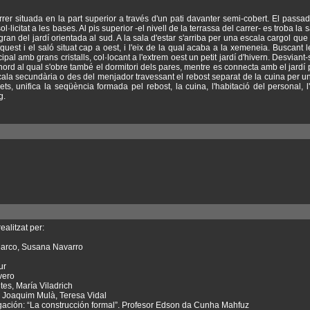
rer situada en la part superior a través d'un pati davanter semi-cobert. El passadí
l·licitat a les bases. Al pis superior -el nivell de la terrassa del carrer- es troba la sa
ran del jardí orientada al sud. A la sala d'estar s'arriba per una escala cargol qu
uest i el saló situat cap a oest, i l'eix de la qual acaba a la xemeneia. Buscant le
cipal amb grans cristalls, col·locant a l'extrem oest un petit jardí d'hivern. Desviant
 a nord al qual s'obre també el dormitori dels pares, mentre es connecta amb el jardí 
scala secundària o des del menjador travessant el rebost separat de la cuina per 
ets, unifica la seqüència formada pel rebost, la cuina, l'habitació del personal, 
g.
ealitzat per:
 Marco, Susana Navarro
ur
vero
tes, María Viladrich
 Joaquim Mulà, Teresa Vidal
ación: “La construcción formal”. Profesor Edson da Cunha Mahfuz