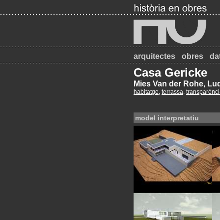
arquitectes
obres
da
Casa Gericke
Mies Van der Rohe, Lu
habitatge
,
terrassa
,
transparènc
model interpretatiu