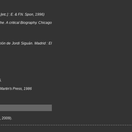
etc.] : E. & F.N. Spon, 1996)
e. A critical Biography. Chicago
ción de Jordi Siguán. Madrid : El
5.
Martin's Press, 1986
, 2009).