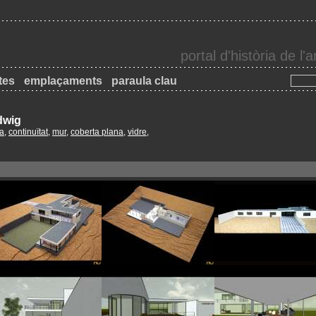
portal d'història de l
tes
emplaçaments
paraula clau
dwig
ia
,
continuïtat
,
mur
,
coberta plana
,
vidre
,