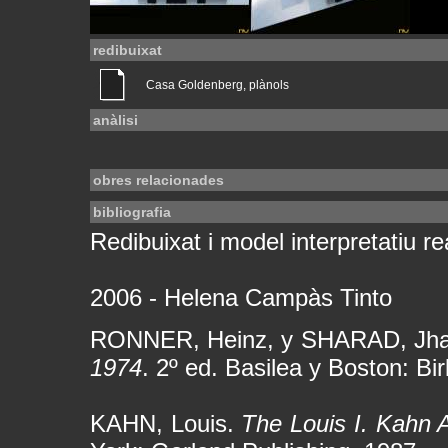
redibuixat
Casa Goldenberg, plànols
anàlisi
obres relacionades
bibliografia
Redibuixat i model interpretatiu rea
2006 - Helena Campàs Tinto
RONNER, Heinz, y SHARAD, Jha
1974
. 2º ed. Basilea y Boston: Bi
KAHN, Louis.
The Louis I. Kahn 